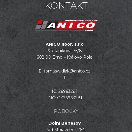
KONTAKT
ANICO ﬂoor, s.r.o
Štefánikova 75/8
602 00 Brno – Královo Pole
E:
tomaswidlak@anico.cz
T:
IČ: 26963281
DIČ: CZ26963281
POBOČKY
Dolní Benešov
Pod Moravcem 264